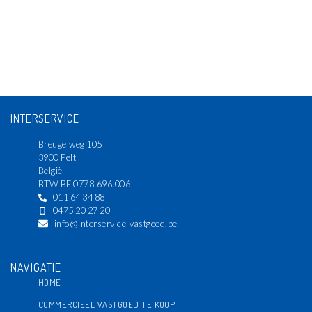
INTERSERVICE
Breugelweg 105
3900 Pelt
België
BTW BE 0778.696.006
011 64 34 88
0475 20 27 20
info@interservice-vastgoed.be
NAVIGATIE
HOME
COMMERCIEEL VASTGOED TE KOOP