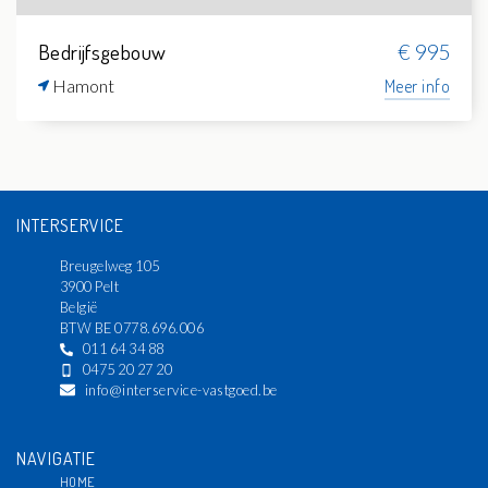
Bedrijfsgebouw
€ 995
Hamont
Meer info
INTERSERVICE
Breugelweg 105
3900 Pelt
België
BTW BE 0778.696.006
011 64 34 88
0475 20 27 20
info@interservice-vastgoed.be
NAVIGATIE
HOME