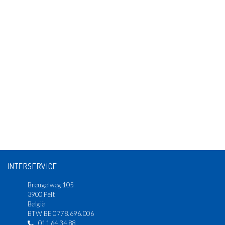
INTERSERVICE
Breugelweg 105
3900 Pelt
België
BTW BE 0778.696.006
011 64 34 88