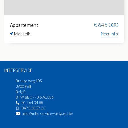
Appartement
€ 645.000
Maaseik
Meer info
INTERSERVICE
Breugelweg 105
3900 Pelt
België
BTW BE 0778.696.006
011 64 34 88
0475 20 27 20
info@interservice-vastgoed.be