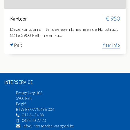
Kantoor
€ 950
Deze kantoorruimte is gelegen langsheen de Haltstraat
82 te 3900 Pelt, in een ka...
Pelt
Meer info
INTERSERVICE
Breugelweg 105
3900 Pelt
België
BTW BE 0778.696.006
011 64 34 88
0475 20 27 20
info@interservice-vastgoed.be